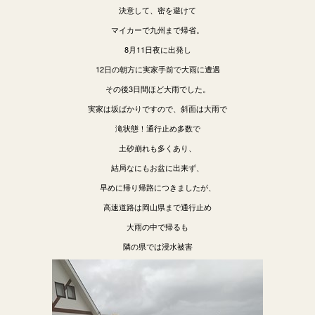
決意して、密を避けて
マイカーで九州まで帰省。
8月11日夜に出発し
12日の朝方に実家手前で大雨に遭遇
その後3日間ほど大雨でした。
実家は坂ばかりですので、斜面は大雨で
滝状態！通行止め多数で
土砂崩れも多くあり、
結局なにもお盆に出来ず、
早めに帰り帰路につきましたが、
高速道路は岡山県まで通行止め
大雨の中で帰るも
隣の県では浸水被害