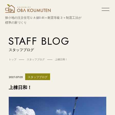
狭小地の注文住宅
ＵＡ値0.46＋耐震等級３＋制震工法が
標準の家づくり
STAFF BLOG
スタッフブログ
トップ
スタッフブログ
上棟日和！
スタッフブログ
2021.07.05
上棟日和！