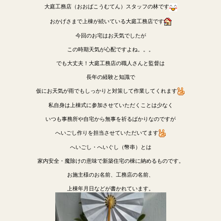
大庭工務店（おおばこうむてん）スタッフの林です
おかげさまで上棟が続いている大庭工務店です
今回のお宅はお天気でしたが
この時期天気が心配ですよね。。。
でも大丈夫！大庭工務店の職人さんと監督は
長年の経験と知識で
仮にお天気が雨でもしっかりと対策して作業してくれます
私自身は上棟式に参加させていただくことは少なく
いつも事務所や自宅から無事を祈るばかりなのですが
へいごし作りを担当させていただいてます
へいごし・へいぐし（幣串）とは
家内安全・魔除けの意味で新築住宅の棟に納めるものです。
お施主様のお名前、工務店の名前、
上棟年月日などが書かれています。