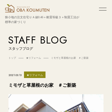
狭小地の注文住宅
ＵＡ値0.46＋耐震等級３＋制震工法が
標準の家づくり
STAFF BLOG
スタッフブログ
トップ
★リフォーム
ミモザと草屋根のお家 ＃ご新築
★リフォーム
2021.03.13
ミモザと草屋根のお家 ＃ご新築