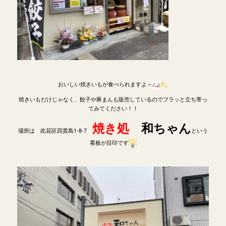
おいしい焼きいもが食べられますよ～
焼きいもだけじゃなく、餃子や豚まんも販売しているのでフラッと立ち寄っ
てみてください！！
焼き処
和ちゃん
場所は 此花区四貫島1-8-7
という
看板が目印です