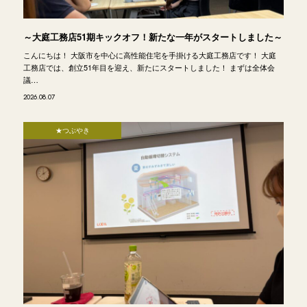
～大庭工務店51期キックオフ！新たな一年がスタートしました～
こんにちは！ 大阪市を中心に高性能住宅を手掛ける大庭工務店です！ 大庭
工務店では、創立51年目を迎え、新たにスタートしました！ まずは全体会
議…
2026.08.07
★つぶやき