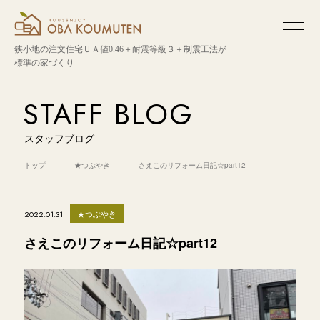
狭小地の注文住宅
ＵＡ値0.46＋耐震等級３＋制震工法が
標準の家づくり
STAFF BLOG
スタッフブログ
トップ
★つぶやき
さえこのリフォーム日記☆part12
★つぶやき
2022.01.31
さえこのリフォーム日記☆part12