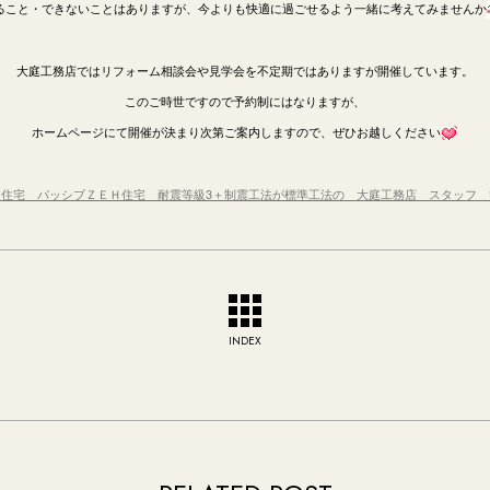
ること・できないことはありますが、今よりも快適に過ごせるよう一緒に考えてみませんか
大庭工務店ではリフォーム相談会や見学会を不定期ではありますが開催しています。
このご時世ですので予約制にはなりますが、
ホームページにて開催が決まり次第ご案内しますので、ぜひお越しください
住宅 パッシブＺＥＨ住宅 耐震等級3＋制震工法が標準工法の 大庭工務店 スタッフ
INDEX