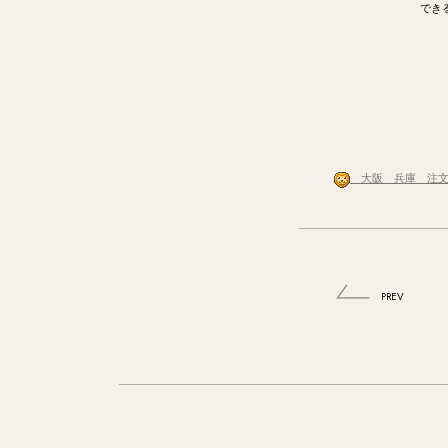
でき
大阪 兵庫 注文
PREV