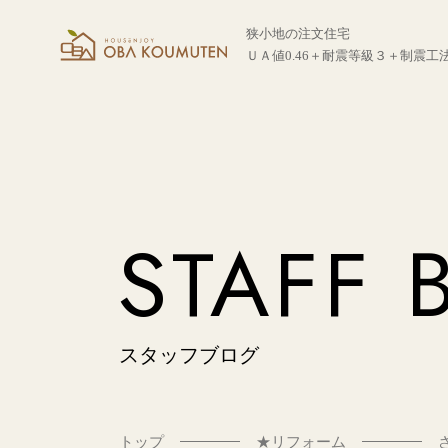
狭小地の注文住宅
ＵＡ値0.46＋耐震等級３＋制震工
STAFF 
スタッフブログ
トップ
★リフォーム