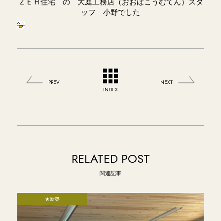
ＺＥＨ住宅 の 大庭工務店（おおばこうむてん）スタ
ッフ 小野でした
PREV
NEXT
INDEX
RELATED POST
関連記事
★新築