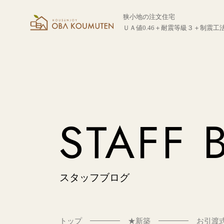
狭小地の注文住宅
ＵＡ値0.46＋耐震等級３＋制震工
STAFF 
スタッフブログ
トップ
★新築
お引渡