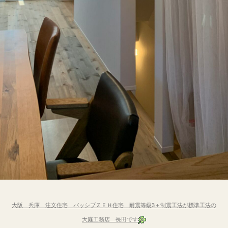
大阪 兵庫 注文住宅 パッシブＺＥＨ住宅 耐震等級3＋制震工法が標準工法の
大庭工務店 長
田です