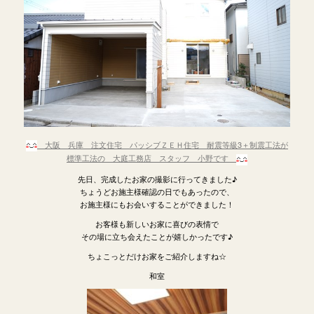
大阪 兵庫 注文住宅 パッシブＺＥＨ住宅 耐震等級3＋制震工法が
標準工法の 大庭工務店 スタッフ 小野です
先日、完成したお家の撮影に行ってきました♪
ちょうどお施主様確認の日でもあったので、
お施主様にもお会いすることができました！
お客様も新しいお家に喜びの表情で
その場に立ち会えたことが嬉しかったです♪
ちょこっとだけお家をご紹介しますね☆
和室