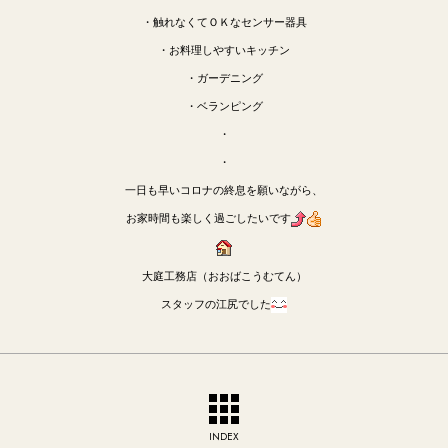
・触れなくてＯＫなセンサー器具
・お料理しやすいキッチン
・ガーデニング
・ベランピング
・
・
一日も早いコロナの終息を願いながら、
お家時間も楽しく過ごしたいです
大庭工務店（おおばこうむてん）
スタッフの江尻でした
INDEX