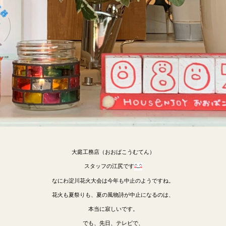
大庭工務店（おおばこうむてん）
スタッフの江尻です
なにわ淀川花火大会は今年も中止のようですね。
花火も夏祭りも、夏の風物詩が中止になるのは、
本当に寂しいです。
でも、先日、テレビで、