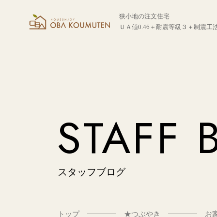
狭小地の注文住宅
ＵＡ値0.46＋耐震等級３＋制震工
STAFF 
スタッフブログ
トップ
★つぶやき
お