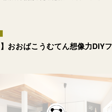
知
】おおばこうむてん想像力DIY