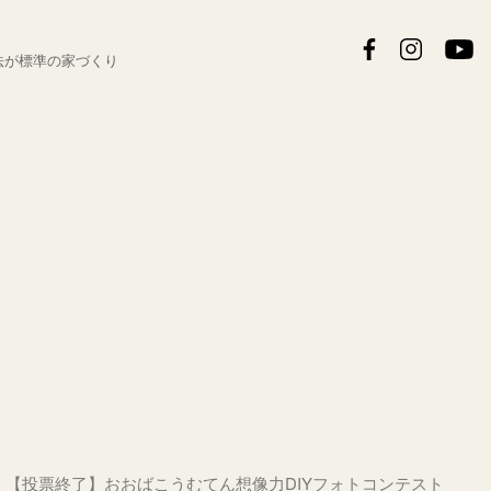
法が
標準の家づくり
【投票終了】おおばこうむてん想像力DIYフォトコンテスト