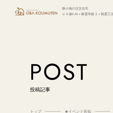
狭小地の注文住宅
ＵＡ値0.46＋耐震等級３＋制震工
POST
投稿記事
トップ
★イベント告知