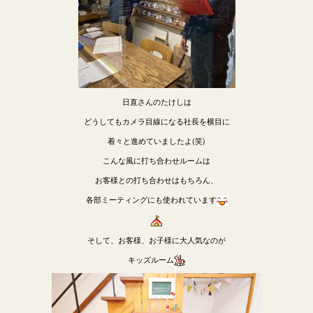
日直さんのたけしは
どうしてもカメラ目線になる社長を横目に
着々と進めていましたよ(笑)
こんな風に打ち合わせルームは
お客様との打ち合わせはもちろん、
各部ミーティングにも使われています
そして、お客様、お子様に大人気なのが
キッズルーム