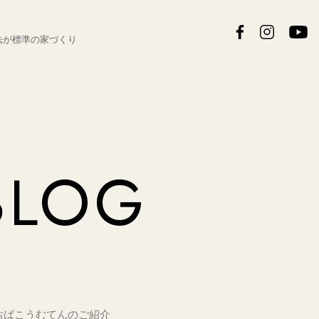
法が
標準の家づくり
BLOG
おばこうむてんのご紹介