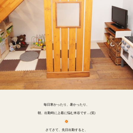
毎日寒かったり、暑かったり、
朝、出勤時に上着に悩む米谷です…(笑)
さてさて、先日出勤すると、