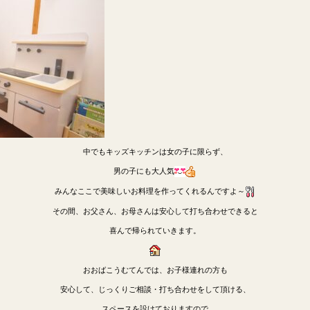
中でもキッズキッチンは女の子に限らず、
男の子にも大人気
みんなここで美味しいお料理を作ってくれるんですよ～
その間、お父さん、お母さんは安心して打ち合わせできると
喜んで帰られていきます。
おおばこうむてんでは、お子様連れの方も
安心して、じっくりご相談・打ち合わせをして頂ける、
スペースを設けておりますので