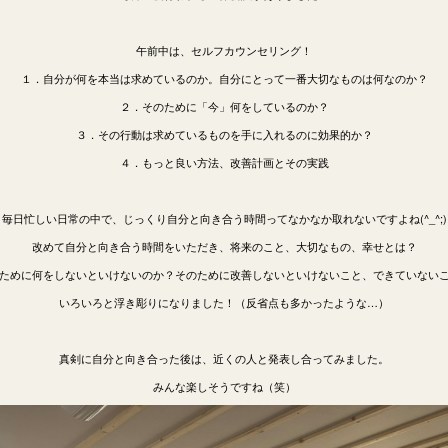
午前中は、セルフカウンセリング！
１．自分が何を本当は求めているのか。自分にとって一番大切なものは何なのか？
２．そのために「今」何をしているのか？
３．その行動は求めているものを手に入れるのに効果的か？
４．もっと良い方法、改善計画とその実践
毎日忙しい日常の中で、じっくり自分と向き合う時間ってなかなか取れないですよね(^_^;)
改めて自分と向き合う時間をいただき、将来のこと、大切なもの、幸せとは？
ために何をしないといけないのか？そのために改善しないといけないこと、できていない
いろいろと浮き彫りになりました！（反省点も多かったような…）
真剣に自分と向き合った後は、近くの人と発表し合ってみました。
みんな楽しそうですね（笑）