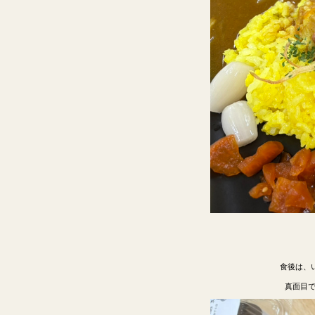
食後は、
真面目で