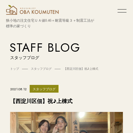
狭小地の注文住宅
ＵＡ値0.46＋耐震等級３＋制震工法が
標準の家づくり
STAFF BLOG
スタッフブログ
トップ
スタッフブログ
【西淀川区佃】祝♪上棟式
スタッフブログ
2021.08.12
【西淀川区佃】祝♪上棟式